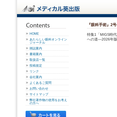
『眼科手術』2号
HOME
特集1「MIGS
への道—2026
あたらしい眼科オンライン
ジャーナル
雑誌案内
書籍案内
取扱店一覧
投稿規定
リンク
会社案内
よくあるご質問
お問い合わせ
サイトマップ
弊社著作物の使用をお考え
の方へ