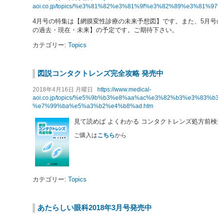
aoi.co.jp/topics/%e3%81%82%e3%81%9f%e3%82%89%e3%8
4月号の特集は【網膜変性診療の未来予想図】です。また、5月
の過去・現在・未来】の予定です。ご期待下さい。
カテゴリー:
Topics
図説コンタクトレンズ完全攻略 発売中
2018年4月16日 月曜日
https://www.medical-
aoi.co.jp/topics/%e5%9b%b3%e8%aa%ac%e3%82%b3%e3%
%e7%99%ba%e5%a3%b2%e4%b8%ad.htm
見て読めば よくわかる コンタクトレンズ処方前
ご購入は
こちら
から
カテゴリー:
Topics
あたらしい眼科2018年3月号発売中