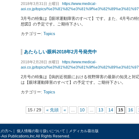
2018年3月31日 土曜日
https://www.medical-
aoi.co.jp/topics/%e3%81%82%e3%81%9f%e3%82%89%e3%8
3月号の特集は【眼球運動障害のすべて】です。また、4月号の
想図】の予定です。ご期待下さい。
カテゴリー:
Topics
あたらしい眼科2018年2月号発売中
2018年2月28日 水曜日
https://www.medical-
aoi.co.jp/topics/%e3%81%82%e3%81%9f%e3%82%89%e3%8
2月号の特集は【病的近視眼における視野障害の最新の知見と対
は【眼球運動障害のすべて】の予定です。ご期待下さい。
カテゴリー:
Topics
15 / 29
« 先頭
«
...
10
...
13
14
15
16
えの方へ
｜
個人情報の取り扱いについて
｜
メディカル葵出版
Aoi Publications,Inc.All Rights Reserved.