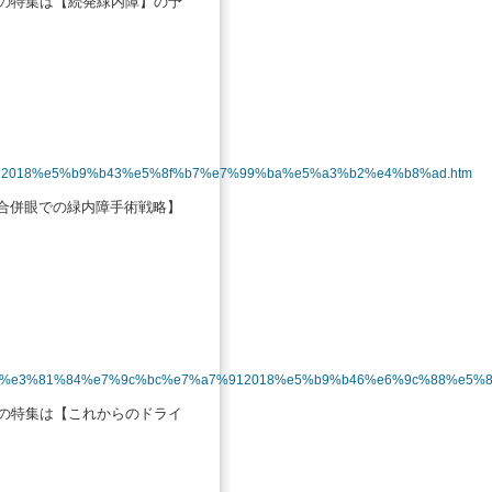
号の特集は【続発緑内障】の予
%932018%e5%b9%b43%e5%8f%b7%e7%99%ba%e5%a3%b2%e4%b8%ad.htm
合併眼での緑内障手術戦略】
1%97%e3%81%84%e7%9c%bc%e7%a7%912018%e5%b9%b46%e6%9c%88%e5%
号の特集は【これからのドライ