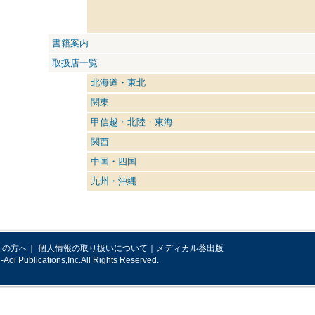
書籍案内
取扱店一覧
北海道・東北
関東
甲信越・北陸・東海
関西
中国・四国
九州・沖縄
えの方へ
｜
個人情報の取り扱いについて
｜
メディカル葵出版
Aoi Publications,Inc.All Rights Reserved.