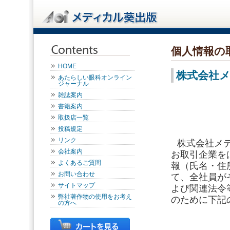
個人情報の
HOME
株式会社
あたらしい眼科オンライン
ジャーナル
雑誌案内
書籍案内
取扱店一覧
投稿規定
リンク
株式会社メ
会社案内
お取引企業を
よくあるご質問
報（氏名・住
お問い合わせ
て、全社員が
サイトマップ
よび関連法令
弊社著作物の使用をお考え
のために下記
の方へ