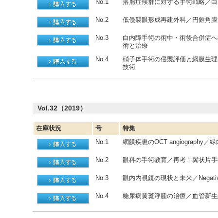
No.1
落屑症候群に対する手術戦略／白
No.2
低侵襲眼形成再建外科／円錐角膜
No.3
白内障手術の術中・術後合併症へ
術と治療
No.4
硝子体手術の侵襲評価と網膜生理
技術
Vol.32（2019）
在庫状況
号
特集
No.1
網膜疾患のOCT angiograph
No.2
眼科の手術教育／再考！翼状片手
No.3
眼内内視鏡の現状と未来／Negative D
No.4
糖尿病黄斑浮腫の治療／血管新生