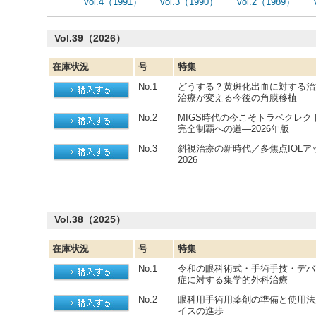
Vol.4（1991）
Vol.3（1990）
Vol.2（1989）
Vol.39（2026）
在庫状況
号
特集
No.1
どうする？黄斑化出血に対する治療
治療が変える今後の角膜移植
No.2
MIGS時代の今こそトラベクレ
完全制覇への道—2026年版
No.3
斜視治療の新時代／多焦点IOL
2026
Vol.38（2025）
在庫状況
号
特集
No.1
令和の眼科術式・手術手技・デバ
症に対する集学的外科治療
No.2
眼科用手術用薬剤の準備と使用法
イスの進歩