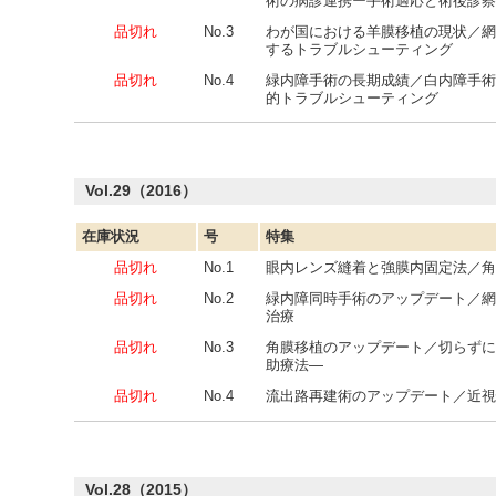
術の病診連携ー手術適応と術後診察
品切れ
No.3
わが国における羊膜移植の現状／網
するトラブルシューティング
品切れ
No.4
緑内障手術の長期成績／白内障手術
的トラブルシューティング
Vol.29（2016）
在庫状況
号
特集
品切れ
No.1
眼内レンズ縫着と強膜内固定法／角
品切れ
No.2
緑内障同時手術のアップデート／網
治療
品切れ
No.3
角膜移植のアップデート／切らずに
助療法―
品切れ
No.4
流出路再建術のアップデート／近視
Vol.28（2015）