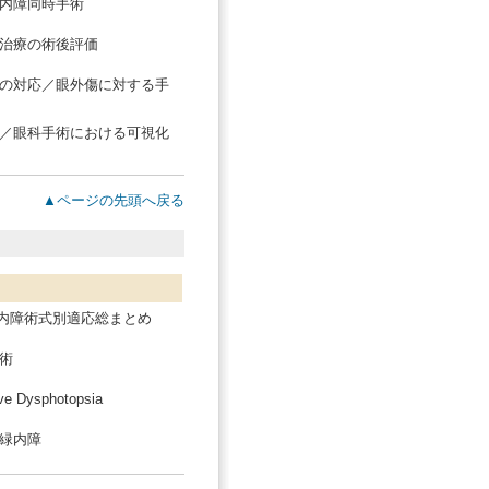
内障同時手術
治療の術後評価
の対応／眼外傷に対する手
／眼科手術における可視化
▲ページの先頭へ戻る
y／緑内障術式別適応総まとめ
術
ysphotopsia
緑内障