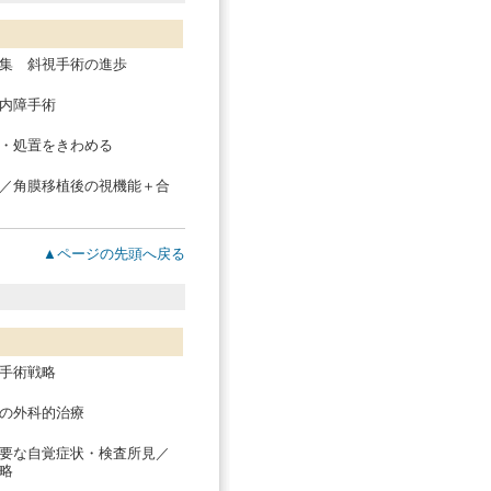
集 斜視手術の進歩
内障手術
・処置をきわめる
／角膜移植後の視機能＋合
▲ページの先頭へ戻る
手術戦略
の外科的治療
要な自覚症状・検査所見／
略