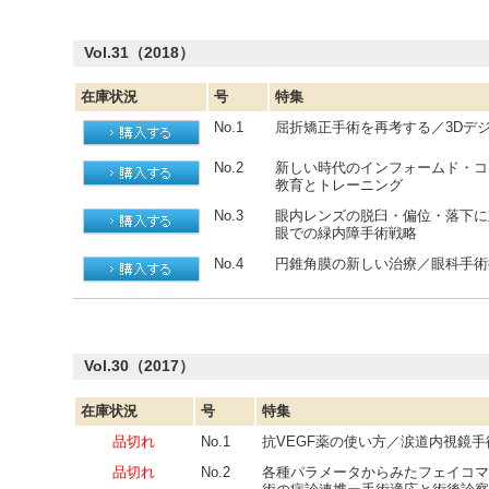
Vol.31（2018）
在庫状況
号
特集
No.1
屈折矯正手術を再考する／3Dデ
No.2
新しい時代のインフォームド・コ
教育とトレーニング
No.3
眼内レンズの脱臼・偏位・落下に
眼での緑内障手術戦略
No.4
円錐角膜の新しい治療／眼科手術
Vol.30（2017）
在庫状況
号
特集
品切れ
No.1
抗VEGF薬の使い方／涙道内視鏡
品切れ
No.2
各種パラメータからみたフェイコマ