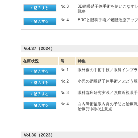
No.3
3D網膜硝子体手術を使いこなす
戦略
No.4
ERGと眼科手術／老眼治療アッ
Vol.37（2024）
在庫状況
号
特集
No.1
眼外傷の手術手技／眼科インプラ
No.2
小児の網膜硝子体手術／ぶどう膜
No.3
眼科臨床研究実践／強度近視眼手
No.4
白内障術後眼内炎の予防と治療戦
治療(手術)の注意点
Vol.36（2023）