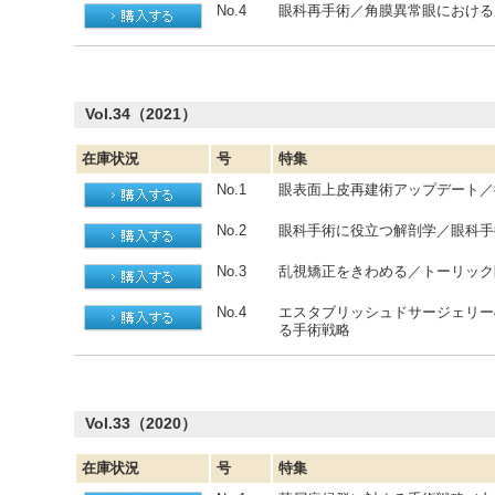
No.4
眼科再手術／角膜異常眼における
Vol.34（2021）
在庫状況
号
特集
No.1
眼表面上皮再建術アップデート／
No.2
眼科手術に役立つ解剖学／眼科手
No.3
乱視矯正をきわめる／トーリック
No.4
エスタブリッシュドサージェリー
る手術戦略
Vol.33（2020）
在庫状況
号
特集