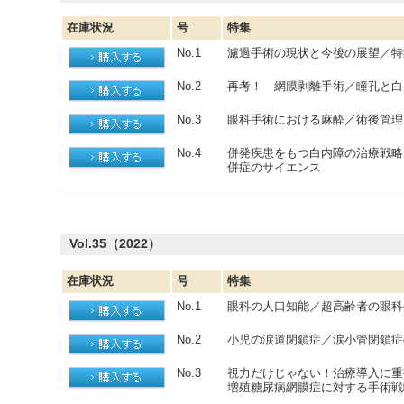
在庫状況
号
特集
No.1
濾過手術の現状と今後の展望／特
No.2
再考！ 網膜剥離手術／瞳孔と白
No.3
眼科手術における麻酔／術後管理
No.4
併発疾患をもつ白内障の治療戦略
併症のサイエンス
Vol.35（2022）
在庫状況
号
特集
No.1
眼科の人口知能／超高齢者の眼科
No.2
小児の涙道閉鎖症／涙小管閉鎖症
No.3
視力だけじゃない！治療導入に重
増殖糖尿病網膜症に対する手術戦