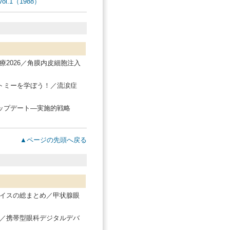
Vol.1（1988）
2026／角膜内皮細胞注入
クトミーを学ぼう！／流涙症
アップデート―実施的戦略
▲ページの先頭へ戻る
イスの総まとめ／甲状腺眼
／携帯型眼科デジタルデバ