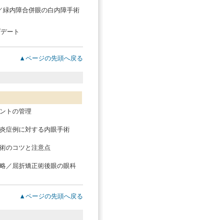
!／緑内障合併眼の白内障手術
プデート
▲ページの先頭へ戻る
ントの管理
炎症例に対する内眼手術
術のコツと注意点
略／屈折矯正術後眼の眼科
▲ページの先頭へ戻る