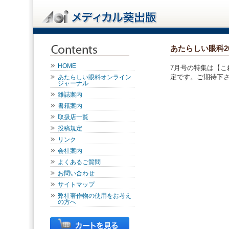
あたらしい眼科2
HOME
7月号の特集は【こ
定です。ご期待下
あたらしい眼科オンライン
ジャーナル
雑誌案内
書籍案内
取扱店一覧
投稿規定
リンク
会社案内
よくあるご質問
お問い合わせ
サイトマップ
弊社著作物の使用をお考え
の方へ