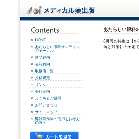
あたらしい眼科2
HOME
8月号の特集は【斜
向と対策】の予定
あたらしい眼科オンライン
ジャーナル
雑誌案内
書籍案内
取扱店一覧
投稿規定
リンク
会社案内
よくあるご質問
お問い合わせ
サイトマップ
弊社著作物の使用をお考え
の方へ