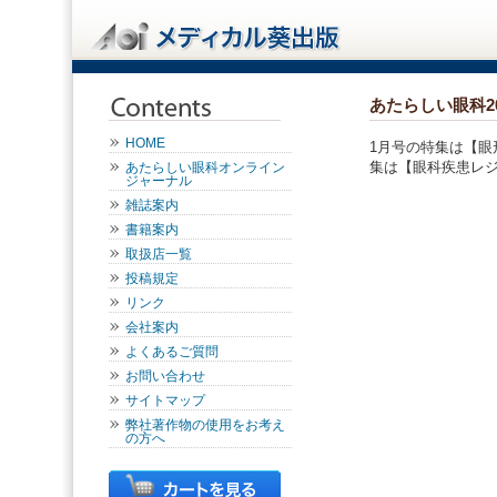
あたらしい眼科2
HOME
1月号の特集は【眼
集は【眼科疾患レ
あたらしい眼科オンライン
ジャーナル
雑誌案内
書籍案内
取扱店一覧
投稿規定
リンク
会社案内
よくあるご質問
お問い合わせ
サイトマップ
弊社著作物の使用をお考え
の方へ