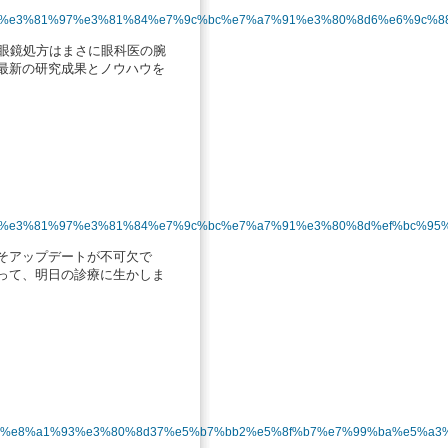
2%89%e3%81%97%e3%81%84%e7%9c%bc%e7%a7%91%e3%80%8d6%e6%9c%
 眼鏡処方はまさに眼科医の腕
最新の研究成果とノウハウを
82%89%e3%81%97%e3%81%84%e7%9c%bc%e7%a7%91%e3%80%8d%ef%bc%9
そアップデートが不可欠で
って、明日の診療に生かしま
9%8b%e8%a1%93%e3%80%8d37%e5%b7%bb2%e5%8f%b7%e7%99%ba%e5%a3