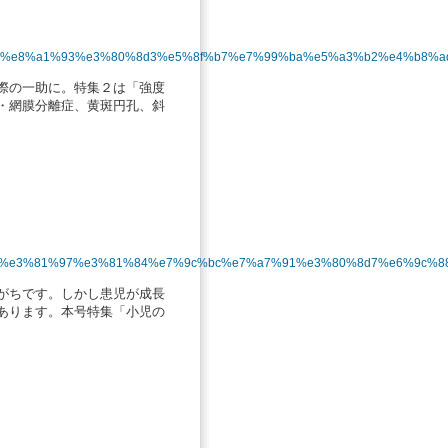
9%8b%e8%a1%93%e3%80%8d3%e5%8f%b7%e7%99%ba%e5%a3%b2%e4%b8%ad
際の一助に。特集２は「強度
・網膜分離症、黄斑円孔、斜
2%89%e3%81%97%e3%81%84%e7%9c%bc%e7%a7%91%e3%80%8d7%e6%9c%
がちです。しかし患児が成長
あります。本号特集「小児の