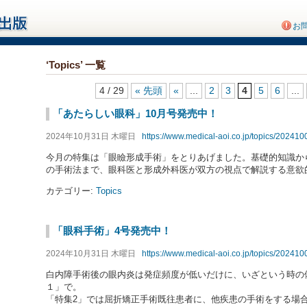
お
‘Topics’ 一覧
4 / 29
« 先頭
«
...
2
3
4
5
6
...
「あたらしい眼科」10月号発売中！
2024年10月31日 木曜日
https://www.medical-aoi.co.jp/topics/202410
今月の特集は「眼瞼形成手術」をとりあげました。基礎的知識か
の手術法まで、眼科医と形成外科医が双方の視点で解説する意欲
カテゴリー:
Topics
「眼科手術」4号発売中！
2024年10月31日 木曜日
https://www.medical-aoi.co.jp/topics/202410
白内障手術後の眼内炎は発症頻度が低いだけに、いざという時の
１」で。
「特集2」では屈折矯正手術既往患者に、他疾患の手術をする場