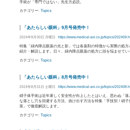
手術が「専門ではない」先生方必読。
カテゴリー:
Topics
「あたらしい眼科」9月号発売中！
2024年9月30日 月曜日
https://www.medical-aoi.co.jp/topics/202409.
特集「緑内障点眼薬の光と影」では各薬剤の特徴から実際の処方
紹介・解説します。日々、緑内障点眼薬の処方に頭を悩ませてい
カテゴリー:
Topics
「あたらしい眼科」8月号発売中！
2024年8月31日 土曜日
https://www.medical-aoi.co.jp/topics/202408.
硝子体手術は近年著しく安全性が向上したとはいえ、思わぬ「落
な落とし穴を回避する方法、抜け出す方法を特集「手技別！硝子
策」で徹底解説します。
カテゴリー:
Topics