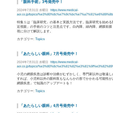
「眼科手術」3号発売中！
2024年7月31日 水曜日
https://www.medical-
aoi.co.jp/topics/%e3%80%8c%e7%9c%bc%e7%a7%91%e6%8
特集１は「臨床研究」の基本と実践方法です。臨床研究を始める
近視眼」の手術のコツと注意点です。白内障、緑内障、網膜前膜
視に分けて解説します。
カテゴリー:
Topics
「あたらしい眼科」7月号発売中！
2024年7月31日 水曜日
https://www.medical-
aoi.co.jp/topics/%e3%80%8c%e3%81%82%e3%81%9f%e3%8
小児の網膜疾患は診断や治療がむずかしく、専門家以外は敬遠し
すれば、小児科以外の眼科医もなんらかの形でかかわる可能性が
網膜疾患」で知識のアップデートを！
カテゴリー:
Topics
「あたらしい眼科」6月号発売中！