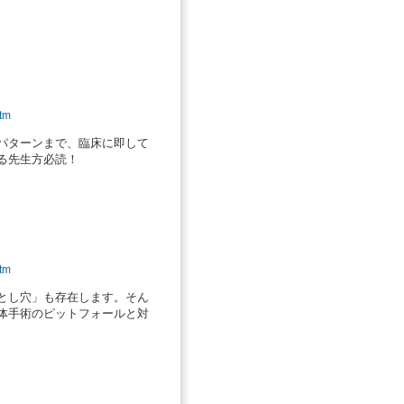
htm
パターンまで、臨床に即して
る先生方必読！
htm
とし穴」も存在します。そん
体手術のピットフォールと対