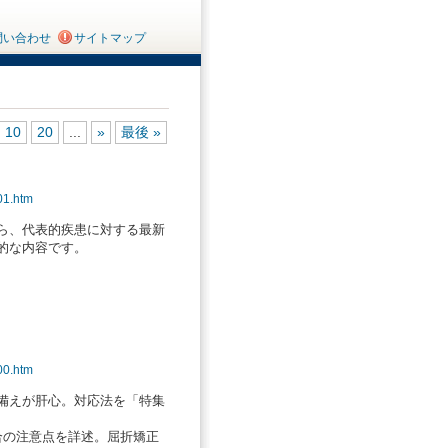
問い合わせ
サイトマップ
10
20
...
»
最後 »
01.htm
ら、代表的疾患に対する最新
的な内容です。
00.htm
備えが肝心。対応法を「特集
合の注意点を詳述。屈折矯正