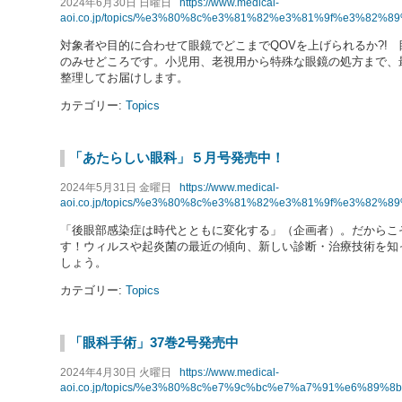
2024年6月30日 日曜日
https://www.medical-
aoi.co.jp/topics/%e3%80%8c%e3%81%82%e3%81%9f%e3%8
対象者や目的に合わせて眼鏡でどこまでQOVを上げられるか?!
のみせどころです。小児用、老視用から特殊な眼鏡の処方まで、
整理してお届けします。
カテゴリー:
Topics
「あたらしい眼科」５月号発売中！
2024年5月31日 金曜日
https://www.medical-
aoi.co.jp/topics/%e3%80%8c%e3%81%82%e3%81%9f%e3%
「後眼部感染症は時代とともに変化する」（企画者）。だからこ
す！ウィルスや起炎菌の最近の傾向、新しい診断・治療技術を知
しょう。
カテゴリー:
Topics
「眼科手術」37巻2号発売中
2024年4月30日 火曜日
https://www.medical-
aoi.co.jp/topics/%e3%80%8c%e7%9c%bc%e7%a7%91%e6%8