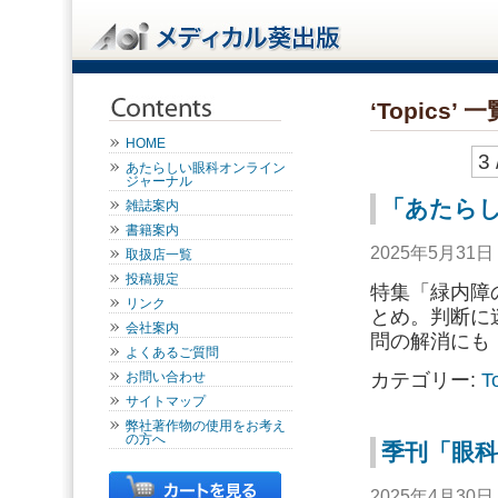
‘Topics’ 一
HOME
3 
あたらしい眼科オンライン
ジャーナル
「あたらし
雑誌案内
書籍案内
2025年5月31
取扱店一覧
投稿規定
特集「緑内障
リンク
とめ。判断に
会社案内
問の解消にも
よくあるご質問
カテゴリー:
T
お問い合わせ
サイトマップ
弊社著作物の使用をお考え
の方へ
季刊「眼科
2025年4月30