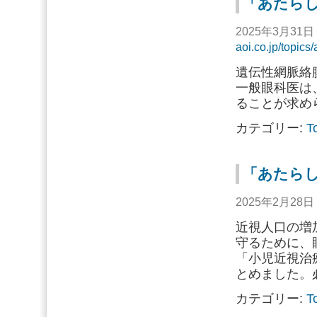
「あたらし
2025年3月31
aoi.co.jp/topic
遺伝性網脈絡
一般眼科医は
ることが求め
カテゴリー:
T
「あたらし
2025年2月28
近視人口の増
守るために、
「小児近視治
とめました。
カテゴリー:
T