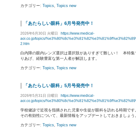
カテゴリー:
Topics
,
Topics new
「あたらしい眼科」6月号発売中！
2026年6月30日 火曜日
https://www.medical-
aoi.co.jp/topics/%e3%80%8c%e3%81%82%e3%81%9f%e3%
2.htm
白内障の眼内レンズ選択は選択肢がありすぎて難しい！ 本特集
りあげ、経験豊富な第一人者が解説します。
カテゴリー:
Topics
,
Topics new
「あたらしい眼科」5月号発売中！
2026年5月31日 日曜日
https://www.medical-
aoi.co.jp/topics/%e3%80%8c%e3%81%82%e3%81%9f%e3%8
学校健診で近視を指摘された児童や生徒が眼科を訪れる時期です
その有効性について、最新情報をアップデートしておきましょう
カテゴリー:
Topics
,
Topics new