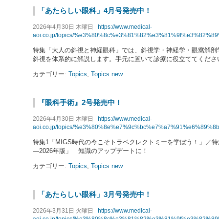
「あたらしい眼科」4月号発売中！
2026年4月30日 木曜日
https://www.medical-
aoi.co.jp/topics/%e3%80%8c%e3%81%82%e3%81%9f%e3%8
特集「大人の斜視と神経眼科」では、斜視学・神経学・眼窩解剖
斜視を体系的に解説します。手元に置いて診療に役立ててくださ
カテゴリー:
Topics
,
Topics new
『眼科手術』2号発売中！
2026年4月30日 木曜日
https://www.medical-
aoi.co.jp/topics/%e3%80%8e%e7%9c%bc%e7%a7%91%e6%8
特集1「MIGS時代の今こそトラベクレクトミーを学ぼう！」／
—2026年版」 知識のアップデートに！
カテゴリー:
Topics
,
Topics new
「あたらしい眼科」3月号発売中！
2026年3月31日 火曜日
https://www.medical-
aoi.co.jp/topics/%e3%80%8c%e3%81%82%e3%81%9f%e3%8