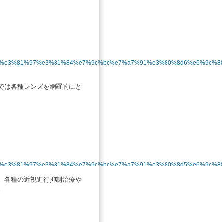
82%89%e3%81%97%e3%81%84%e7%9c%bc%e7%a7%91%e3%80%8d6%e6%9c%
では各種レンズを網羅的にと
2%89%e3%81%97%e3%81%84%e7%9c%bc%e7%a7%91%e3%80%8d5%e6%9c%
。各種の近視進行抑制治療や
。