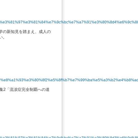
2%89%e3%81%97%e3%81%84%e7%9c%bc%e7%a7%91%e3%80%8d4%e6%9c%
学の新知見を踏まえ、成人の
い。
9%8b%e8%a1%93%e3%80%8f2%e5%8f%b7%e7%99%ba%e5%a3%b2%e4%b8%ad
特集2「流涙症完全制覇への道
2%89%e3%81%97%e3%81%84%e7%9c%bc%e7%a7%91%e3%80%8d3%e6%9c%