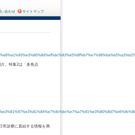
問い合わせ
サイトマップ
9%8b%e8%a1%93%e3%80%8d%ef%bc%93%e5%8f%b7%e7%99%ba%e5%a3%b2%
介。特集2は「多焦点
82%89%e3%81%97%e3%81%84%e7%9c%bc%e7%a7%91%e3%80%8d7%e6%9c%
日常診療に直結する情報を満