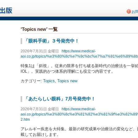
お
‘Topics new’ 一覧
「眼科手術」３号発売中！
2026年7月31日 金曜日
https://www.medical-
aoi.co.jp/topics/%e3%80%8c%e7%9c%bc%e7%a7%91%e6%8
特集1は「斜視」。従来の限界を打ち破る新時代の治療法を一挙紹
IOL」。実践的かつ体系的理解にも役立つ内容です。
カテゴリー:
Topics
,
Topics new
「あたらしい眼科」7月号発売中！
2026年7月31日 金曜日
https://www.medical-
aoi.co.jp/topics/%e3%80%8c%e3%81%82%e3%81%9f%e3%
2.htm
アレルギー疾患を大特集。最新の研究成果や治療法の変化など、
載してお届けします。